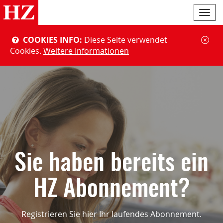
Navi
ein-
COOKIES INFO:
Diese Seite verwendet
Cookies.
Weitere Informationen
Sie haben bereits ein
HZ Abonnement?
Registrieren Sie hier Ihr laufendes Abonnement.